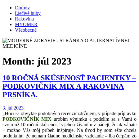
Domov
Liečivé huby
Rakovina
MYOMER
Všeobecné
Month:
júl 2023
10 ROČNÁ SKÚSENOSŤ PACIENTKY –
PODKOVIČNÍK MIX A RAKOVINA
PRSNÍKA.
3. júl 2023
„Hoci sa obvykle podobných recenzií zdržujem, v prípade prípravku
PODKOVIČNÍK MIX
urobím výnimku a podelím sa s Vami o
svoju už 10 ročnú skúsenosť s jeho užívaním v nádeji, že ak váhate
– možno Vás môj príbeh inšpiruje. Na úvod by som ešte chcela
podotknúť, že nemám žiadne medicínske vzdelanie – iba čerpám zo