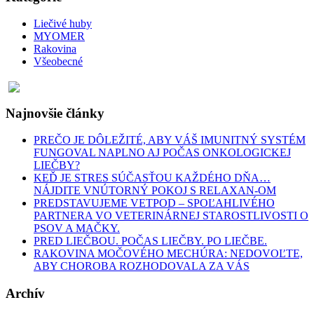
Liečivé huby
MYOMER
Rakovina
Všeobecné
Najnovšie články
PREČO JE DÔLEŽITÉ, ABY VÁŠ IMUNITNÝ SYSTÉM
FUNGOVAL NAPLNO AJ POČAS ONKOLOGICKEJ
LIEČBY?
KEĎ JE STRES SÚČASŤOU KAŽDÉHO DŇA…
NÁJDITE VNÚTORNÝ POKOJ S RELAXAN-OM
PREDSTAVUJEME VETPOD – SPOĽAHLIVÉHO
PARTNERA VO VETERINÁRNEJ STAROSTLIVOSTI O
PSOV A MAČKY.
PRED LIEČBOU. POČAS LIEČBY. PO LIEČBE.
RAKOVINA MOČOVÉHO MECHÚRA: NEDOVOĽTE,
ABY CHOROBA ROZHODOVALA ZA VÁS
Archív