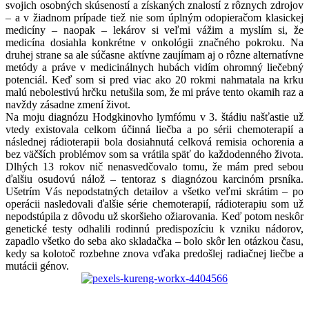
svojich osobných skúseností a získaných znalostí z rôznych zdrojov
– a v žiadnom prípade tiež nie som úplným odopieračom klasickej
medicíny – naopak – lekárov si veľmi vážim a myslím si, že
medicína dosiahla konkrétne v onkológii značného pokroku. Na
druhej strane sa ale súčasne aktívne zaujímam aj o rôzne alternatívne
metódy a práve v medicinálnych hubách vidím ohromný liečebný
potenciál. Keď som si pred viac ako 20 rokmi nahmatala na krku
malú nebolestivú hrčku netušila som, že mi práve tento okamih raz a
navždy zásadne zmení život.
Na moju diagnózu Hodgkinovho lymfómu v 3. štádiu našťastie už
vtedy existovala celkom účinná liečba a po sérii chemoterapií a
následnej rádioterapii bola dosiahnutá celková remisia ochorenia a
bez väčších problémov som sa vrátila späť do každodenného života.
Dlhých 13 rokov nič nenasvedčovalo tomu, že mám pred sebou
ďalšiu osudovú nálož – tentoraz s diagnózou karcinóm prsníka.
Ušetrím Vás nepodstatných detailov a všetko veľmi skrátim – po
operácii nasledovali ďalšie série chemoterapií, rádioterapiu som už
nepodstúpila z dôvodu už skoršieho ožiarovania. Keď potom neskôr
genetické testy odhalili rodinnú predispozíciu k vzniku nádorov,
zapadlo všetko do seba ako skladačka – bolo skôr len otázkou času,
kedy sa kolotoč rozbehne znova vďaka predošlej radiačnej liečbe a
mutácii génov.