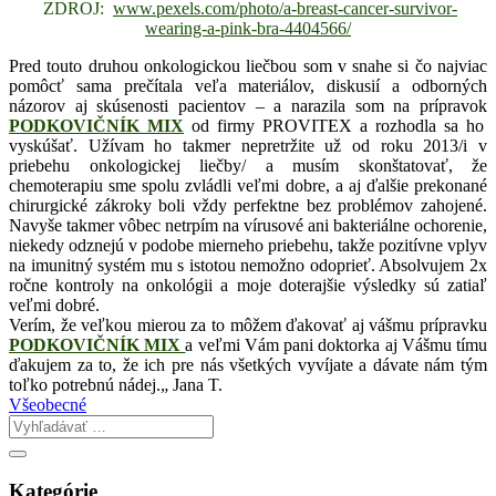
ZDROJ:
www.pexels.com/photo/a-breast-cancer-survivor-
wearing-a-pink-bra-4404566/
Pred touto druhou onkologickou liečbou som v snahe si čo najviac
pomôcť sama prečítala veľa materiálov, diskusií a odborných
názorov aj skúsenosti pacientov – a narazila som na prípravok
PODKOVIČNÍK MIX
od firmy PROVITEX a rozhodla sa ho
vyskúšať. Užívam ho takmer nepretržite už od roku 2013/i v
priebehu onkologickej liečby/ a musím skonštatovať, že
chemoterapiu sme spolu zvládli veľmi dobre, a aj ďalšie prekonané
chirurgické zákroky boli vždy perfektne bez problémov zahojené.
Navyše takmer vôbec netrpím na vírusové ani bakteriálne ochorenie,
niekedy odznejú v podobe mierneho priebehu, takže pozitívne vplyv
na imunitný systém mu s istotou nemožno odoprieť. Absolvujem 2x
ročne kontroly na onkológii a moje doterajšie výsledky sú zatiaľ
veľmi dobré.
Verím, že veľkou mierou za to môžem ďakovať aj vášmu prípravku
PODKOVIČNÍK MIX
a veľmi Vám pani doktorka aj Vášmu tímu
ďakujem za to, že ich pre nás všetkých vyvíjate a dávate nám tým
toľko potrebnú nádej.„ Jana T.
Všeobecné
Kategórie