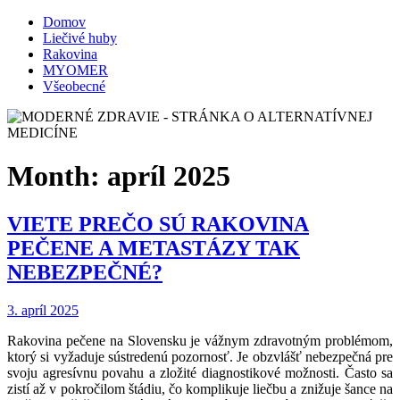
Domov
Liečivé huby
Rakovina
MYOMER
Všeobecné
Month:
apríl 2025
VIETE PREČO SÚ RAKOVINA
PEČENE A METASTÁZY TAK
NEBEZPEČNÉ?
3. apríl 2025
Rakovina pečene na Slovensku je vážnym zdravotným problémom,
ktorý si vyžaduje sústredenú pozornosť. Je obzvlášť nebezpečná pre
svoju agresívnu povahu a zložité diagnostikové možnosti. Často sa
zistí až v pokročilom štádiu, čo komplikuje liečbu a znižuje šance na