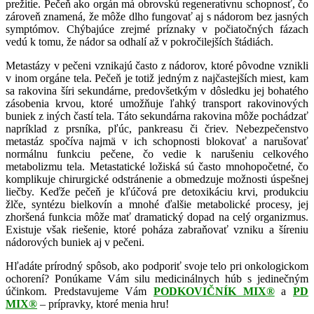
prežitie. Pečeň ako orgán má obrovskú regeneratívnu schopnosť, čo
zároveň znamená, že môže dlho fungovať aj s nádorom bez jasných
symptómov. Chýbajúce zrejmé príznaky v počiatočných fázach
vedú k tomu, že nádor sa odhalí až v pokročilejších štádiách.
Metastázy v pečeni vznikajú často z nádorov, ktoré pôvodne vznikli
v inom orgáne tela. Pečeň je totiž jedným z najčastejších miest, kam
sa rakovina šíri sekundárne, predovšetkým v dôsledku jej bohatého
zásobenia krvou, ktoré umožňuje ľahký transport rakovinových
buniek z iných častí tela. Táto sekundárna rakovina môže pochádzať
napríklad z prsníka, pľúc, pankreasu či čriev. Nebezpečenstvo
metastáz spočíva najmä v ich schopnosti blokovať a narušovať
normálnu funkciu pečene, čo vedie k narušeniu celkového
metabolizmu tela. Metastatické ložiská sú často mnohopočetné, čo
komplikuje chirurgické odstránenie a obmedzuje možnosti úspešnej
liečby. Keďže pečeň je kľúčová pre detoxikáciu krvi, produkciu
žlče, syntézu bielkovín a mnohé ďalšie metabolické procesy, jej
zhoršená funkcia môže mať dramatický dopad na celý organizmus.
Existuje však riešenie, ktoré poháza zabraňovať vzniku a šíreniu
nádorových buniek aj v pečeni.
Hľadáte prírodný spôsob, ako podporiť svoje telo pri onkologickom
ochorení? Ponúkame Vám silu medicinálnych húb s jedinečným
účinkom. Predstavujeme Vám
PODKOVIČNÍK MIX®
a
PD
MIX®
– prípravky, ktoré menia hru!