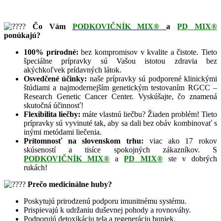
Čo Vám
PODKOVIČNÍK MIX®
a
PD MIX®
ponúkajú?
100% prírodné:
bez kompromisov v kvalite a čistote. Tieto
špeciálne prípravky sú Vašou istotou zdravia bez
akýchkoľvek prídavných látok.
Osvedčené účinky:
naše prípravky sú podporené klinickými
štúdiami a najmodernejším genetickým testovaním RGCC –
Research Genetic Cancer Center. Vyskúšajte, čo znamená
skutočná účinnosť!
Flexibilita liečby:
máte vlastnú liečbu? Žiaden problém! Tieto
prípravky sú vyvinuté tak, aby sa dali bez obáv kombinovať s
inými metódami liečenia.
Prítomnosť na slovenskom trhu:
viac ako 17 rokov
skúseností a tisíce spokojných zákazníkov. S
PODKOVIČNÍK MIX®
a
PD MIX®
ste v dobrých
rukách!
Prečo medicinálne huby?
Poskytujú prirodzenú podporu imunitnému systému.
Prispievajú k udržaniu duševnej pohody a rovnováhy.
Podporujú detoxikáciu tela a regeneráciu buniek.