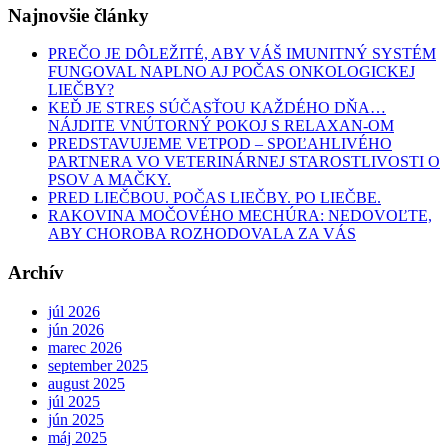
Najnovšie články
PREČO JE DÔLEŽITÉ, ABY VÁŠ IMUNITNÝ SYSTÉM
FUNGOVAL NAPLNO AJ POČAS ONKOLOGICKEJ
LIEČBY?
KEĎ JE STRES SÚČASŤOU KAŽDÉHO DŇA…
NÁJDITE VNÚTORNÝ POKOJ S RELAXAN-OM
PREDSTAVUJEME VETPOD – SPOĽAHLIVÉHO
PARTNERA VO VETERINÁRNEJ STAROSTLIVOSTI O
PSOV A MAČKY.
PRED LIEČBOU. POČAS LIEČBY. PO LIEČBE.
RAKOVINA MOČOVÉHO MECHÚRA: NEDOVOĽTE,
ABY CHOROBA ROZHODOVALA ZA VÁS
Archív
júl 2026
jún 2026
marec 2026
september 2025
august 2025
júl 2025
jún 2025
máj 2025