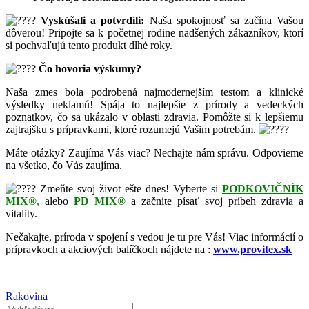
Vyskúšali a potvrdili:
Naša spokojnosť sa začína Vašou
dôverou! Pripojte sa k početnej rodine nadšených zákazníkov, ktorí
si pochvaľujú tento produkt dlhé roky.
Čo hovoria výskumy?
Naša zmes bola podrobená najmodernejším testom a klinické
výsledky neklamú! Spája to najlepšie z prírody a vedeckých
poznatkov, čo sa ukázalo v oblasti zdravia. Pomôžte si k lepšiemu
zajtrajšku s prípravkami, ktoré rozumejú Vašim potrebám.
Máte otázky? Zaujíma Vás viac? Nechajte nám správu. Odpovieme
na všetko, čo Vás zaujíma.
Zmeňte svoj život ešte dnes! Vyberte si
PODKOVIČNÍK
MIX®
,
alebo
PD MIX®
a začnite písať svoj príbeh zdravia a
vitality.
Nečakajte, príroda v spojení s vedou je tu pre Vás! Viac informácií o
prípravkoch a akciových balíčkoch nájdete na :
www.provitex.sk
Rakovina