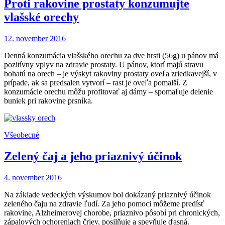
Proti rakovine prostaty konzumujte
vlašské orechy
12. november 2016
Denná konzumácia vlašského orechu za dve hrsti (56g) u pánov má
pozitívny vplyv na zdravie prostaty. U pánov, ktorí majú stravu
bohatú na orech – je výskyt rakoviny prostaty oveľa zriedkavejší, v
prípade, ak sa predsalen vytvorí – rast je oveľa pomalší. Z
konzumácie orechu môžu profitovať aj dámy – spomaľuje delenie
buniek pri rakovine prsníka.
Všeobecné
Zelený čaj a jeho priaznivý účinok
4. november 2016
Na základe vedeckých výskumov bol dokázaný priaznivý účinok
zeleného čaju na zdravie ľudí. Za jeho pomoci môžeme predísť
rakovine, Alzheimerovej chorobe, priaznivo pôsobí pri chronických,
zápalových ochoreniach čriev, posilňuje a spevňuje ďasná.