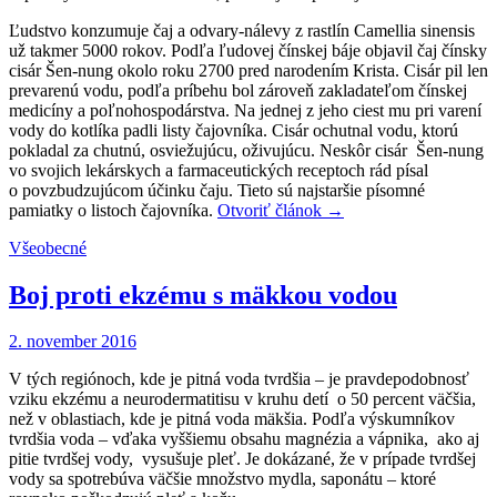
Ľudstvo konzumuje čaj a odvary-nálevy z rastlín Camellia sinensis
už takmer 5000 rokov. Podľa ľudovej čínskej báje objavil čaj čínsky
cisár Šen-nung okolo roku 2700 pred narodením Krista. Cisár pil len
prevarenú vodu, podľa príbehu bol zároveň zakladateľom čínskej
medicíny a poľnohospodárstva. Na jednej z jeho ciest mu pri varení
vody do kotlíka padli listy čajovníka. Cisár ochutnal vodu, ktorú
pokladal za chutnú, osviežujúcu, oživujúcu. Neskôr cisár Šen-nung
vo svojich lekárskych a farmaceutických receptoch rád písal
o povzbudzujúcom účinku čaju. Tieto sú najstaršie písomné
pamiatky o listoch čajovníka.
Otvoriť článok
→
Všeobecné
Boj proti ekzému s mäkkou vodou
2. november 2016
V tých regiónoch, kde je pitná voda tvrdšia – je pravdepodobnosť
vziku ekzému a neurodermatitisu v kruhu detí o 50 percent väčšia,
než v oblastiach, kde je pitná voda mäkšia. Podľa výskumníkov
tvrdšia voda – vďaka vyššiemu obsahu magnézia a vápnika, ako aj
pitie tvrdšej vody, vysušuje pleť. Je dokázané, že v prípade tvrdšej
vody sa spotrebúva väčšie množstvo mydla, saponátu – ktoré