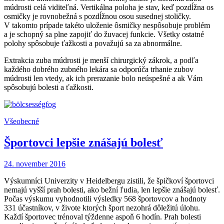
múdrosti celá viditeľná. Vertikálna poloha je stav, keď pozdĺžna os
osmičky je rovnobežná s pozdĺžnou osou susednej stoličky.
V takomto prípade takéto uloženie ôsmičky nespôsobuje problém
a je schopný sa plne zapojiť do žuvacej funkcie. Všetky ostatné
polohy spôsobuje ťažkosti a považujú sa za abnormálne.
Extrakcia zuba múdrosti je menší chirurgický zákrok, a podľa
každého dobrého zubného lekára sa odporúča trhanie zubov
múdrosti len vtedy, ak ich prerazanie bolo neúspešné a ak Vám
spôsobujú bolesti a ťažkosti.
Všeobecné
Športovci lepšie znášajú bolesť
24. november 2016
Výskumníci Univerzity v Heidelbergu zistili, že špičkoví športovci
nemajú vyšší prah bolesti, ako bežní ľudia, len lepšie znášajú bolesť.
Počas výskumu vyhodnotili výsledky 568 športovcov a hodnoty
331 účastníkov, v živote ktorých šport nezohrá dôležitú úlohu.
Každí športovec trénoval týždenne aspoň 6 hodín. Prah bolesti