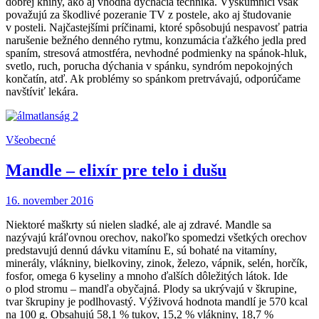
dobrej knihy, ako aj vhodná dýchacia technika. Výskumníci však
považujú za škodlivé pozeranie TV z postele, ako aj študovanie
v posteli. Najčastejšími príčinami, ktoré spôsobujú nespavosť patria
narušenie bežného denného rytmu, konzumácia ťažkého jedla pred
spaním, stresová atmostféra, nevhodné podmienky na spánok-hluk,
svetlo, ruch, porucha dýchania v spánku, syndróm nepokojných
končatín, atď. Ak problémy so spánkom pretrvávajú, odporúčame
navštíviť lekára.
Všeobecné
Mandle – elixír pre telo i dušu
16. november 2016
Niektoré maškrty sú nielen sladké, ale aj zdravé. Mandle sa
nazývajú kráľovnou orechov, nakoľko spomedzi všetkých orechov
predstavujú dennú dávku vitamínu E, sú bohaté na vitamíny,
minerály, vlákniny, bielkoviny, zinok, železo, vápnik, selén, horčík,
fosfor, omega 6 kyseliny a mnoho ďalších dôležitých látok. Ide
o plod stromu – mandľa obyčajná. Plody sa ukrývajú v škrupine,
tvar škrupiny je podlhovastý. Výživová hodnota mandlí je 570 kcal
na 100 g. Obsahujú 58,1 % tukov, 15,2 % vlákniny, 18,7 %