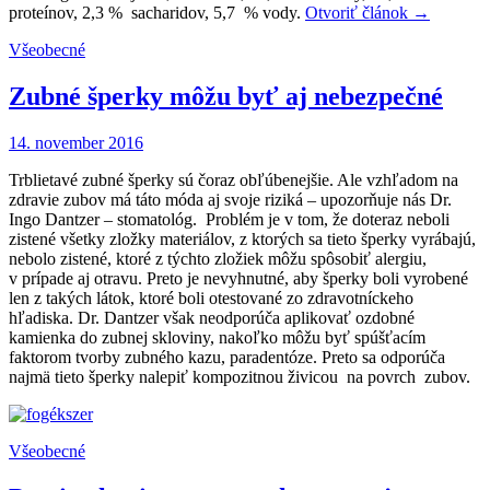
proteínov, 2,3 % sacharidov, 5,7 % vody.
Otvoriť článok
→
Všeobecné
Zubné šperky môžu byť aj nebezpečné
14. november 2016
Trblietavé zubné šperky sú čoraz obľúbenejšie. Ale vzhľadom na
zdravie zubov má táto móda aj svoje riziká – upozorňuje nás Dr.
Ingo Dantzer – stomatológ. Problém je v tom, že doteraz neboli
zistené všetky zložky materiálov, z ktorých sa tieto šperky vyrábajú,
nebolo zistené, ktoré z týchto zložiek môžu spôsobiť alergiu,
v prípade aj otravu. Preto je nevyhnutné, aby šperky boli vyrobené
len z takých látok, ktoré boli otestované zo zdravotníckeho
hľadiska. Dr. Dantzer však neodporúča aplikovať ozdobné
kamienka do zubnej skloviny, nakoľko môžu byť spúšťacím
faktorom tvorby zubného kazu, paradentóze. Preto sa odporúča
najmä tieto šperky nalepiť kompozitnou živicou na povrch zubov.
Všeobecné