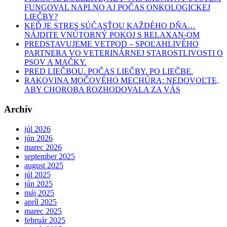
FUNGOVAL NAPLNO AJ POČAS ONKOLOGICKEJ
LIEČBY?
KEĎ JE STRES SÚČASŤOU KAŽDÉHO DŇA…
NÁJDITE VNÚTORNÝ POKOJ S RELAXAN-OM
PREDSTAVUJEME VETPOD – SPOĽAHLIVÉHO
PARTNERA VO VETERINÁRNEJ STAROSTLIVOSTI O
PSOV A MAČKY.
PRED LIEČBOU. POČAS LIEČBY. PO LIEČBE.
RAKOVINA MOČOVÉHO MECHÚRA: NEDOVOĽTE,
ABY CHOROBA ROZHODOVALA ZA VÁS
Archív
júl 2026
jún 2026
marec 2026
september 2025
august 2025
júl 2025
jún 2025
máj 2025
apríl 2025
marec 2025
február 2025